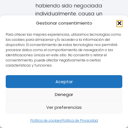
habiendo sido negociada
individualmente, causa un
desequilibrio importante entre
Gestionar consentimiento
los derechos y obligaciones de
Para ofrecer las mejores experiencias, utilizamos tecnologías como
las partes en detrimento del
las cookies para almacenar y/o acceder a la información del
consumidor de Abarán. Una
dispositivo. El consentimiento de estas tecnologías nos permitirá
procesar datos como el comportamiento de navegación o las
cláusula IRPH no transparente
identificaciones únicas en este sitio. No consentir o retirar el
consentimiento, puede afectar negativamente a ciertas
podría
ser considerada
características y funciones.
abusiva si provoca dicho
desequilibrio.
Aceptar
Consecuencias si la Cláusula
Denegar
IRPH es Declarada Nula para
Ver preferencias
un vecino de Abarán:
Política de cookies
Política de Privacidad
Si un tribunal determina que la