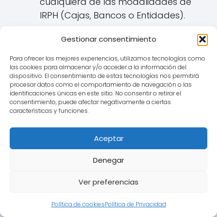
cualquiera de las modalidades de
IRPH (Cajas, Bancos o Entidades).
Recomendaciones:
Gestionar consentimiento
Revisar la escritura de la
Para ofrecer las mejores experiencias, utilizamos tecnologías como
hipoteca:
Verificar qué índice
las cookies para almacenar y/o acceder a la información del
de referencia se aplica y qué
dispositivo. El consentimiento de estas tecnologías nos permitirá
procesar datos como el comportamiento de navegación o las
información se dio sobre él en
identificaciones únicas en este sitio. No consentir o retirar el
el momento de la firma
consentimiento, puede afectar negativamente a ciertas
características y funciones.
cuando firmaste en Alagón o
donde correspondiese.
Aceptar
Recopilar documentación:
Denegar
Guardar la escritura y
cualquier otro documento
Ver preferencias
informativo entregado por el
banco.
Política de cookies
Política de Privacidad