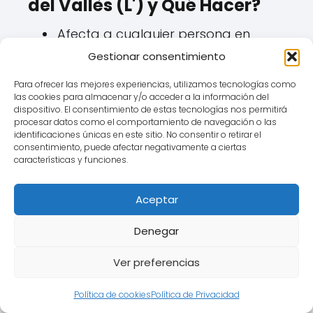
del Vallès (L') y Qué Hacer?
Afecta a cualquier persona en
Ametlla del Vallès (L') que tenga o
Gestionar consentimiento
haya tenido una hipoteca
Para ofrecer las mejores experiencias, utilizamos tecnologías como
referenciada a cualquiera de las
las cookies para almacenar y/o acceder a la información del
modalidades de IRPH (Cajas,
dispositivo. El consentimiento de estas tecnologías nos permitirá
procesar datos como el comportamiento de navegación o las
Bancos o Entidades).
identificaciones únicas en este sitio. No consentir o retirar el
consentimiento, puede afectar negativamente a ciertas
Pasos a seguir:
características y funciones.
Revisar la escritura de la
hipoteca:
Verificar qué índice
Aceptar
de referencia se aplica y qué
Denegar
información se dio sobre él en
el momento de la firma en la
Ver preferencias
notaría de Ametlla del Vallès
(L') o donde correspondiese.
Política de cookies
Política de Privacidad