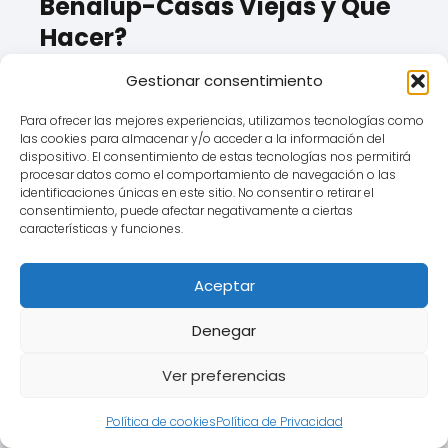
Benalup-Casas Viejas y Qué
Hacer?
Afecta a cualquier persona en
Gestionar consentimiento
Benalup-Casas Viejas que tenga o
Para ofrecer las mejores experiencias, utilizamos tecnologías como
haya tenido una hipoteca
las cookies para almacenar y/o acceder a la información del
dispositivo. El consentimiento de estas tecnologías nos permitirá
referenciada a cualquiera de las
procesar datos como el comportamiento de navegación o las
modalidades de IRPH (Cajas,
identificaciones únicas en este sitio. No consentir o retirar el
consentimiento, puede afectar negativamente a ciertas
Bancos o Entidades).
características y funciones.
Recomendaciones:
Revisar la escritura de la
Aceptar
hipoteca:
Confirmar qué
Denegar
índice de referencia se aplica y
qué información se dio sobre él
Ver preferencias
en el momento de la firma
Política de cookies
Política de Privacidad
cuando firmaste en Benalup-