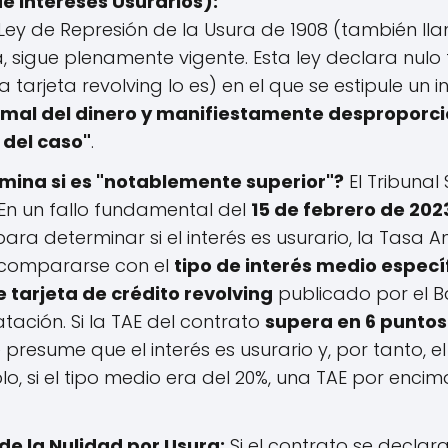
e Intereses Usurarios):
Ley de Represión de la Usura de 1908 (también ll
 sigue plenamente vigente. Esta ley declara nulo
tarjeta revolving lo es) en el que se estipule un i
rmal del dinero y manifiestamente desproporci
 del caso"
.
ina si es "notablemente superior"?
El Tribuna
En un fallo fundamental del
15 de febrero de 202
ra determinar si el interés es usurario, la Tasa A
 compararse con el
tipo de interés medio especí
 tarjeta de crédito revolving
publicado por el B
tación. Si la TAE del contrato
supera en 6 puntos
e presume que el interés es usurario y, por tanto, el
, si el tipo medio era del 20%, una TAE por encim
e la Nulidad por Usura:
Si el contrato se declara