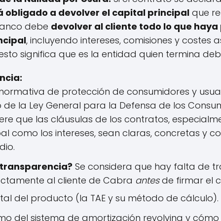
á obligado a devolver el capital principal
que rea
 banco debe
devolver al cliente todo lo que ha
ncipal
, incluyendo intereses, comisiones y costes 
sto significa que es la entidad quien termina debi
ncia:
normativa de protección de consumidores y usuari
 de la Ley General para la Defensa de los Consum
re que las cláusulas de los contratos, especialm
ipal como los intereses, sean claras, concretas y 
io.
 transparencia?
Se considera que hay falta de tr
ectamente al cliente de Cabra
antes
de firmar el 
tal del producto (la TAE y su método de cálculo).
mo del sistema de amortización revolving y cómo l