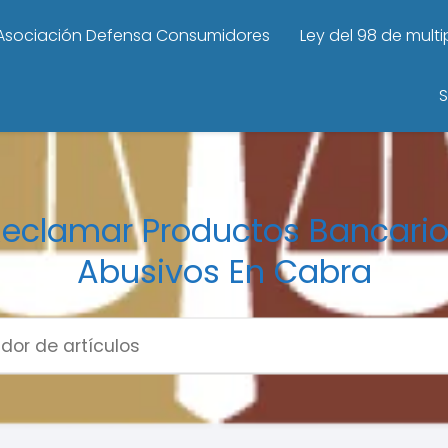
Asociación Defensa Consumidores
Ley del 98 de mult
S
eclamar Productos Bancari
Abusivos En Cabra