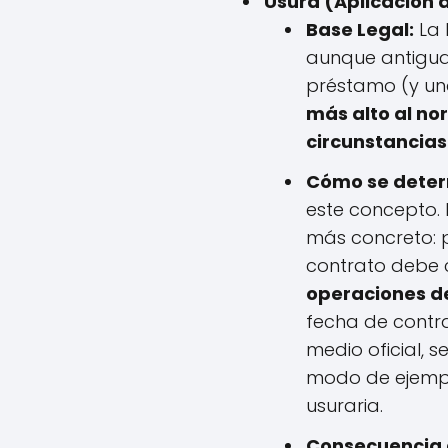
Usura (Aplicación d
Base Legal:
La 
aunque antigua,
préstamo (y una 
más alto al no
circunstancias
Cómo se determ
este concepto. 
más concreto: pa
contrato debe
operaciones de
fecha de contra
medio oficial, s
modo de ejemplo
usuraria.
Consecuencia d