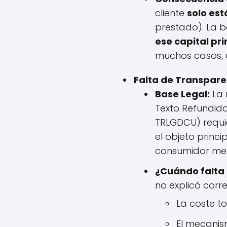
cliente
solo est
prestado). La
ese capital pri
muchos casos, e
Falta de Transpare
Base Legal:
La 
Texto Refundido
TRLGDCU) requie
el objeto princ
consumidor med
¿Cuándo falta
no explicó corr
La coste to
El mecanis