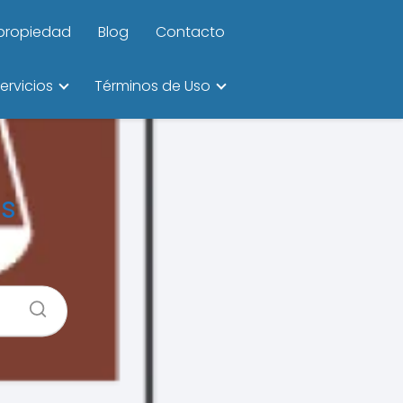
ipropiedad
Blog
Contacto
ervicios
Términos de Uso
os