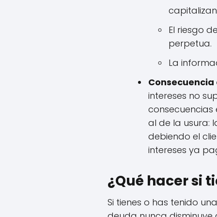
capitaliza
El riesgo 
perpetua.
La informac
Consecuencia d
intereses no su
consecuencias e
al de la usura:
debiendo el cli
intereses ya p
¿Qué hacer si t
Si tienes o has tenido un
deuda nunca disminuye a