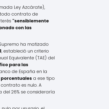
amada Ley Azcárate),
 todo contrato de
nterés
"sensiblemente
onado con las
l Supremo ha matizado
3
, estableció un criterio
nual Equivalente (TAE) del
fico para las
anco de España en la
 porcentuales
a ese tipo
 contrato es nulo. A
a del 26% se consideraría
 nulo por usurario, el