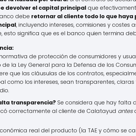
e devolver el capital principal
que efectivamente
 banco debe
retornar al cliente todo lo que hay
ncipal
, incluyendo intereses, comisiones y costes 
 esto significa que es el banco quien termina debi
ncia:
normativa de protección de consumidores y usuari
 de la Ley General para la Defensa de los Consum
re que las cláusulas de los contratos, especialm
pal como los intereses, sean transparentes, claras 
io.
alta transparencia?
Se considera que hay falta d
icó correctamente al cliente de Calatayud
antes
d
conómica real del producto (la TAE y cómo se cal