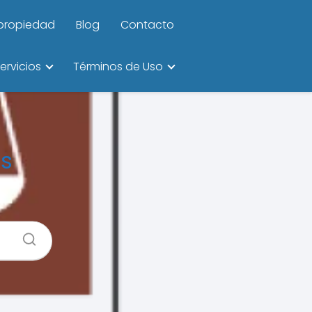
ipropiedad
Blog
Contacto
ervicios
Términos de Uso
os