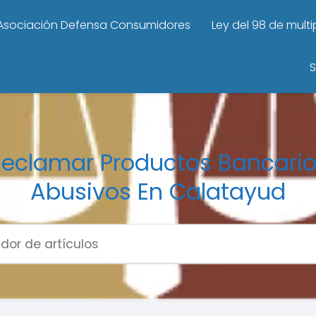
Asociación Defensa Consumidores
Ley del 98 de mult
S
eclamar Productos Bancari
Abusivos En Calatayud