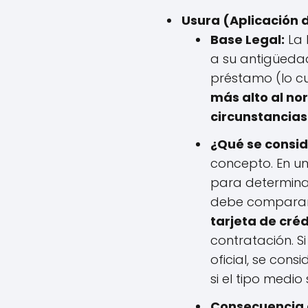
Usura (Aplicación d
Base Legal:
La 
a su antigüedad
préstamo (lo cua
más alto al no
circunstancias
¿Qué se consid
concepto. En un
para determinar 
debe comparar
tarjeta de créd
contratación. S
oficial, se cons
si el tipo medio
Consecuencia d