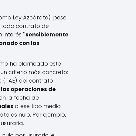
como Ley Azcárate), pese
o todo contrato de
n interés
"sensiblemente
onado con las
emo ha clarificado este
jó un criterio más concreto:
e (TAE) del contrato
 las operaciones de
en la fecha de
uales
a ese tipo medio
rato es nulo. Por ejemplo,
 usuraria.
 nulo por usurario, el