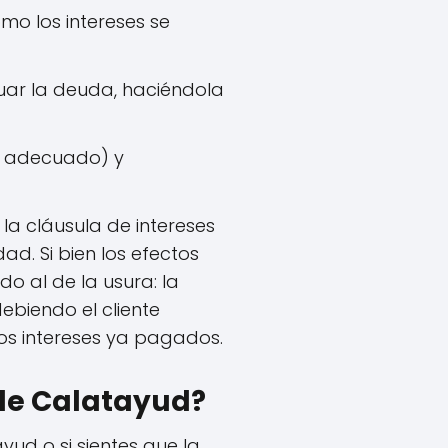
mo los intereses se
uar la deuda, haciéndola
ía adecuado) y
 la cláusula de intereses
ad. Si bien los efectos
do al de la usura: la
ebiendo el cliente
los intereses ya pagados.
g de Calatayud?
yud o si sientes que la