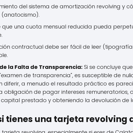
miento del sistema de amortización revolving y có
n (anatocismo).
de que una cuota mensual reducida pueda perpet
.
ción contractual debe ser fácil de leer (tipograf
le.
e la Falta de Transparencia:
Si se concluye que
"examen de transparencia", es susceptible de nulid
 diferir, a menudo el resultado práctico es pareci
la obligación de pagar intereses remuneratorios, d
l capital prestado y obteniendo la devolución de 
si tienes una tarjeta revolvin
a tarjeta revolving, especialmente si eres de Calata