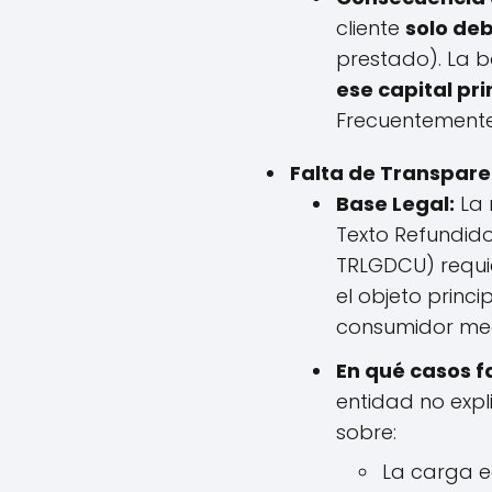
cliente
solo deb
prestado). La
ese capital pri
Frecuentemente,
Falta de Transpare
Base Legal:
La 
Texto Refundido
TRLGDCU) requie
el objeto princi
consumidor med
En qué casos f
entidad no expl
sobre:
La carga e