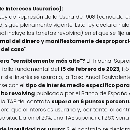
e Intereses Usurarios):
Ley de Represión de la Usura de 1908 (conocida 
, sigue plenamente vigente. Esta ley declara nul
l incluye las tarjetas revolving) en el que se fije u
rmal del dinero y manifiestamente desproporci
 del caso"
.
era "sensiblemente más alto"?
El Tribunal Supr
 fallo fundamental del
15 de febrero de 2023
, fi
si el interés es usurario, la Tasa Anual Equivalent
se con el
tipo de interés medio específico para
ito revolving
publicado por el Banco de España 
i la TAE del contrato
supera en 6 puntos porcent
idera que el interés es usurario y, por tanto, el cont
 se situaba en el 20%, una TAE superior al 26% sería
e la Nulidad por Usura:
Si el contrato se declara