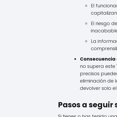
El funciona
capitaliza
El riesgo 
inacabable
La informa
comprensib
Consecuencia d
no supera este 
precisos pueden
eliminación de 
devolver solo e
Pasos a seguir 
Si tienes o has tenido un