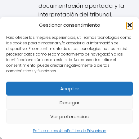
documentación aportada y la
interpretación del tribunal.
Gestionar consentimiento
Posible Abusividad (Derivación de
la Falta de Transparencia):
Para ofrecer las mejores experiencias, utilizamos tecnologías como
las cookies para almacenar y/o acceder a la información del
Si se demuestra la falta de
dispositivo. El consentimiento de estas tecnologías nos permitirá
transparencia de la cláusula
procesar datos como el comportamiento de navegación o las
identificaciones únicas en este sitio. No consentir o retirar el
IRPH, el juez puede pasar a
consentimiento, puede afectar negativamente a ciertas
características y funciones.
analizar si esta es
abusiva
.
Una cláusula es abusiva si, no
Aceptar
habiendo sido negociada
individualmente, causa un
Denegar
desequilibrio importante entre
los derechos y obligaciones de
Ver preferencias
las partes en detrimento del
Política de cookies
Política de Privacidad
consumidor de Carcaixent. Una