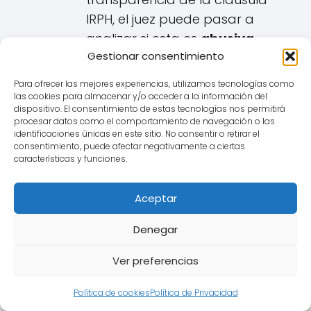
IRPH, el juez puede pasar a
analizar si esta es
abusiva
.
Gestionar consentimiento
Una cláusula es abusiva si, no
habiendo sido negociada
Para ofrecer las mejores experiencias, utilizamos tecnologías como
individualmente, causa un
las cookies para almacenar y/o acceder a la información del
dispositivo. El consentimiento de estas tecnologías nos permitirá
desequilibrio importante entre
procesar datos como el comportamiento de navegación o las
los derechos y obligaciones de
identificaciones únicas en este sitio. No consentir o retirar el
consentimiento, puede afectar negativamente a ciertas
las partes en detrimento del
características y funciones.
consumidor de Catral. Una
cláusula IRPH no transparente
Aceptar
podría
ser considerada
Denegar
abusiva si genera dicho
desequilibrio.
Ver preferencias
Consecuencias si la Cláusula
Política de cookies
Política de Privacidad