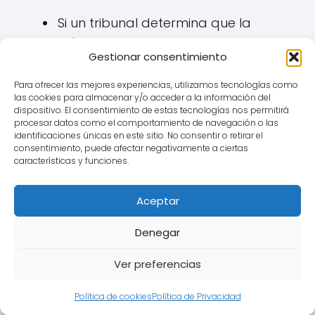
Si un tribunal determina que la
cláusula IRPH es nula por falta de
Gestionar consentimiento
transparencia (y potencialmente
abusiva):
Para ofrecer las mejores experiencias, utilizamos tecnologías como
las cookies para almacenar y/o acceder a la información del
La cláusula se
elimina del
dispositivo. El consentimiento de estas tecnologías nos permitirá
procesar datos como el comportamiento de navegación o las
contrato
de préstamo
identificaciones únicas en este sitio. No consentir o retirar el
hipotecario.
consentimiento, puede afectar negativamente a ciertas
características y funciones.
¿Qué la sustituye?
Lo más
común, y lo que buscan la
Aceptar
mayoría de los afectados en
Denegar
Cercedilla, es que se
reemplace por el
Euribor
Ver preferencias
(normalmente sin añadir
ningún diferencial, o aplicando
Política de cookies
Política de Privacidad
el diferencial que ya estuviera