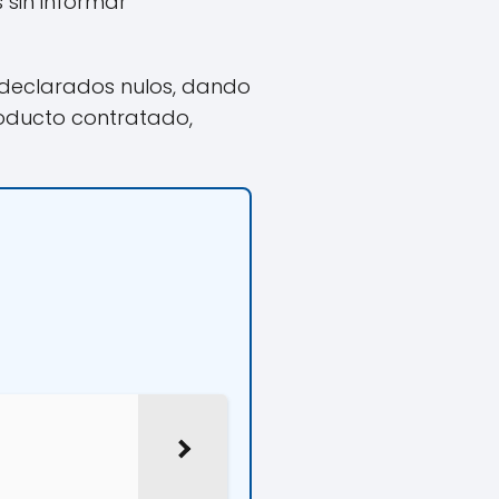
 sin informar
 declarados nulos, dando
roducto contratado,