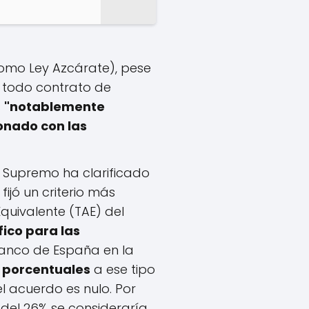
como Ley Azcárate), pese
o todo contrato de
s
"notablemente
onado con las
l Supremo ha clarificado
, fijó un criterio más
Equivalente (TAE) del
fico para las
anco de España en la
 porcentuales
a ese tipo
 el acuerdo es nulo. Por
 del 26% se consideraría