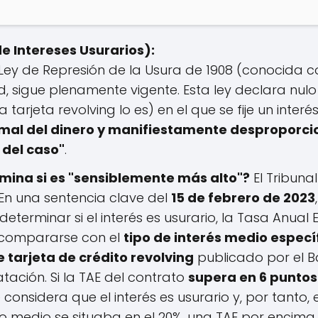
e Intereses Usurarios):
Ley de Represión de la Usura de 1908 (conocida 
, sigue plenamente vigente. Esta ley declara nul
tarjeta revolving lo es) en el que se fije un interé
rmal del dinero y manifiestamente desproporci
 del caso"
.
ina si es "sensiblemente más alto"?
El Tribuna
En una sentencia clave del
15 de febrero de 2023
eterminar si el interés es usurario, la Tasa Anual 
 compararse con el
tipo de interés medio especí
 tarjeta de crédito revolving
publicado por el B
tación. Si la TAE del contrato
supera en 6 puntos
e considera que el interés es usurario y, por tanto,
tipo medio se situaba en el 20%, una TAE por encima