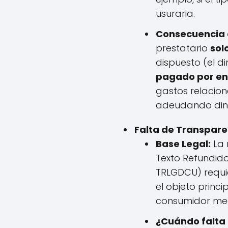
usuraria.
Consecuencia d
prestatario
sol
dispuesto (el 
pagado por enc
gastos relacion
adeudando diner
Falta de Transpare
Base Legal:
La 
Texto Refundido
TRLGDCU) requie
el objeto princi
consumidor med
¿Cuándo falta