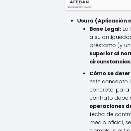
Usura (Aplicación d
Base Legal:
La 
a su antigüedad
préstamo (y una 
superior al no
circunstancias
Cómo se determ
este concepto. 
concreto: para d
contrato debe
operaciones de
fecha de contra
medio oficial, s
ejemplo, si el 