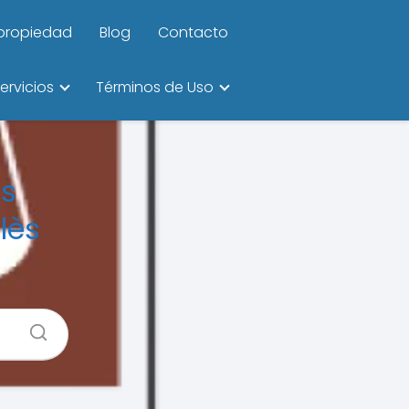
ipropiedad
Blog
Contacto
ervicios
Términos de Uso
os
lès