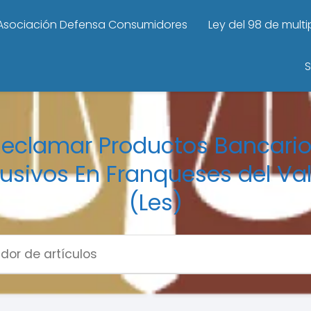
Asociación Defensa Consumidores
Ley del 98 de mult
S
eclamar Productos Bancari
usivos En Franqueses del Val
(Les)