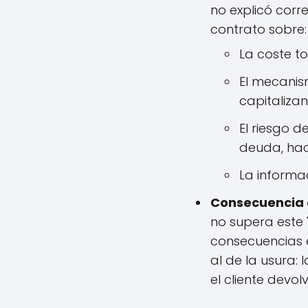
no explicó corr
contrato sobre:
La coste to
El mecanis
capitaliza
El riesgo 
deuda, hac
La informac
Consecuencia d
no supera este
consecuencias e
al de la usura:
el cliente devo