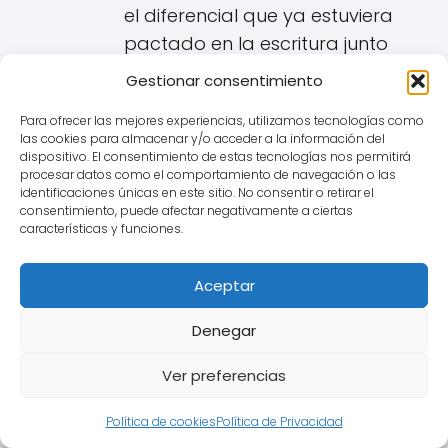
el diferencial que ya estuviera
pactado en la escritura junto
al IRPH). Alternativas menos
Gestionar consentimiento
frecuentes podrían ser dejar la
Para ofrecer las mejores experiencias, utilizamos tecnologías como
hipoteca sin interés
las cookies para almacenar y/o acceder a la información del
remuneratorio o aplicar otro
dispositivo. El consentimiento de estas tecnologías nos permitirá
procesar datos como el comportamiento de navegación o las
índice legal sustitutivo si
identificaciones únicas en este sitio. No consentir o retirar el
existiera.
consentimiento, puede afectar negativamente a ciertas
características y funciones.
La consecuencia económica
más importante es que la
Aceptar
entidad bancaria debe
Denegar
recalcular todas las cuotas
de la hipoteca desde su inicio
Ver preferencias
como si siempre hubiera
estado referenciada al índice
Política de cookies
Política de Privacidad
sustituto (ej. Euribor) y