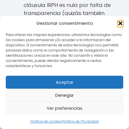
cláusula IRPH es nula por falta de
transparencia (quizás también
abusiva):
Gestionar consentimiento
La cláusula se
elimina del
Para ofrecer las mejores experiencias, utilizamos tecnologías como
contrato
de préstamo
las cookies para almacenar y/o acceder a la información del
dispositivo. El consentimiento de estas tecnologías nos permitirá
hipotecario.
procesar datos como el comportamiento de navegación o las
identificaciones únicas en este sitio. No consentir o retirar el
¿Qué se aplica en su lugar?
Lo
consentimiento, puede afectar negativamente a ciertas
características y funciones.
más habitual, y lo que buscan
la mayoría de los afectados
Aceptar
de Lleida, es que se reemplace
por el
Euribor
(normalmente
Denegar
sin añadir ningún diferencial, o
aplicando el diferencial que ya
Ver preferencias
estuviera pactado en la
Política de cookies
Política de Privacidad
escritura junto al IRPH).