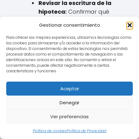
Revisar la escritura de la
hipoteca:
Confirmar qué
índice de referencia se aplica y
Gestionar consentimiento
qué información se dio sobre él
en el momento de la firma en
Para ofrecer las mejores experiencias, utilizamos tecnologías como
las cookies para almacenar y/o acceder a la información del
la notaría de Mairena del Alcor
dispositivo. El consentimiento de estas tecnologías nos permitirá
o donde correspondiese.
procesar datos como el comportamiento de navegación o las
identificaciones únicas en este sitio. No consentir o retirar el
consentimiento, puede afectar negativamente a ciertas
Recopilar documentación:
características y funciones.
Reunir la escritura y cualquier
otro documento informativo
Aceptar
entregado por el banco.
Denegar
Buscar ayuda jurídica
experta cerca de Mairena del
Ver preferencias
Alcor:
Es fundamental
consultar con un abogado
Política de cookies
Política de Privacidad