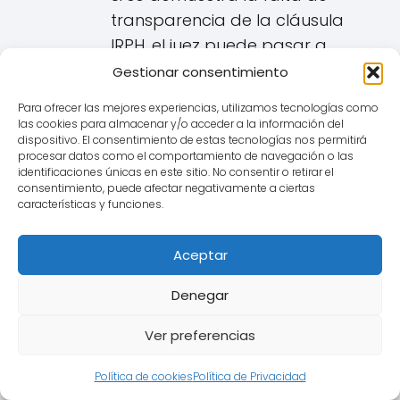
transparencia de la cláusula
IRPH, el juez puede pasar a
analizar si esta es
abusiva
.
Gestionar consentimiento
Una cláusula es abusiva si, no
Para ofrecer las mejores experiencias, utilizamos tecnologías como
habiendo sido negociada
las cookies para almacenar y/o acceder a la información del
dispositivo. El consentimiento de estas tecnologías nos permitirá
individualmente, causa un
procesar datos como el comportamiento de navegación o las
desequilibrio importante entre
identificaciones únicas en este sitio. No consentir o retirar el
consentimiento, puede afectar negativamente a ciertas
los derechos y obligaciones de
características y funciones.
las partes en detrimento del
consumidor en Muro. Una
Aceptar
cláusula IRPH no transparente
podría
ser considerada
Denegar
abusiva si provoca dicho
Ver preferencias
desequilibrio.
Política de cookies
Política de Privacidad