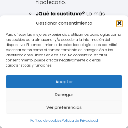
hipotecario.
¿Qué la sustituye?
Lo más
común, y lo que persiguen la
Gestionar consentimiento
mayoría de los afectados de
Para ofrecer las mejores experiencias, utilizamos tecnologías como
Onda, es que se reemplace
las cookies para almacenar y/o acceder a la información del
por el
Euribor
(generalmente
dispositivo. El consentimiento de estas tecnologías nos permitirá
procesar datos como el comportamiento de navegación o las
sin añadir ningún diferencial, o
identificaciones únicas en este sitio. No consentir o retirar el
consentimiento, puede afectar negativamente a ciertas
aplicando el diferencial que ya
características y funciones.
estuviera pactado en la
escritura junto al IRPH).
Aceptar
Alternativas menos frecuentes
podrían ser dejar la hipoteca
Denegar
sin interés remuneratorio o
Ver preferencias
aplicar otro índice legal
sustitutivo si existiera.
Política de cookies
Política de Privacidad