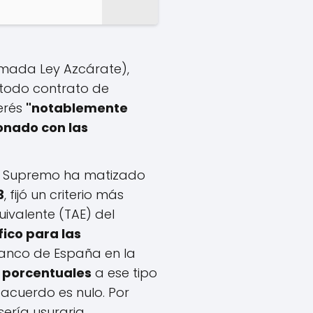
amada Ley Azcárate),
 todo contrato de
terés
"notablemente
onado con las
al Supremo ha matizado
3
, fijó un criterio más
uivalente (TAE) del
fico para las
anco de España en la
 porcentuales
a ese tipo
l acuerdo es nulo. Por
sería usuraria.