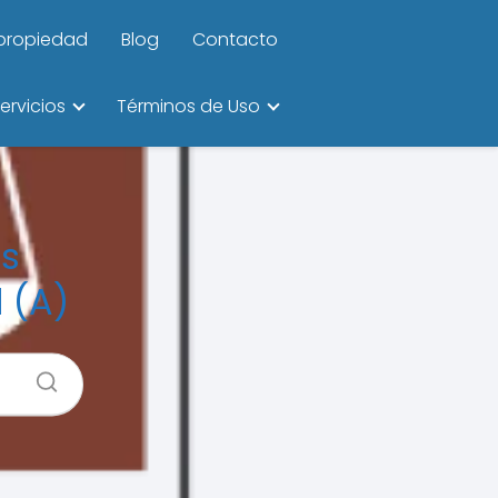
ipropiedad
Blog
Contacto
ervicios
Términos de Uso
os
 (A)