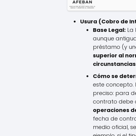
Usura (Cobro de In
Base Legal:
La 
aunque antigua,
préstamo (y una
superior al no
circunstancias
Cómo se determ
este concepto. 
preciso: para de
contrato debe
operaciones de
fecha de contra
medio oficial, s
ejemplo, si el t