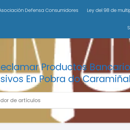
Asociación Defensa Consumidores
Ley del 98 de mult
S
eclamar Productos Bancari
sivos En Pobra do Caramiñal