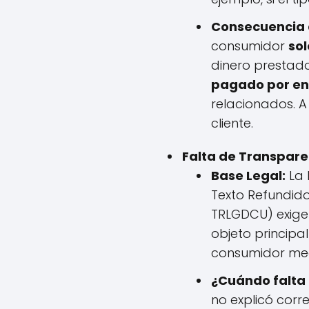
Consecuencia d
consumidor
sol
dinero prestad
pagado por enc
relacionados. 
cliente.
Falta de Transpare
Base Legal:
La 
Texto Refundido
TRLGDCU) exige 
objeto principa
consumidor med
¿Cuándo falta
no explicó corr