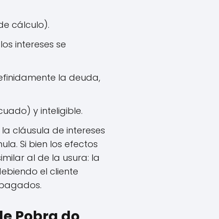
e cálculo).
os intereses se
efinidamente la deuda,
ado) y inteligible.
 la cláusula de intereses
la. Si bien los efectos
milar al de la usura: la
ebiendo el cliente
a pagados.
 de Pobra do