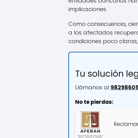
entidades bancarias han 
implicaciones.
Como consecuencia, cier
a los afectados recuper
condiciones poco claras,
Tu solución le
Llámanos al
9829860
No te pierdas:
Reclamar