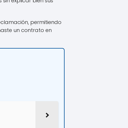
sin explicar bien sus
eclamación, permitiendo
maste un contrato en