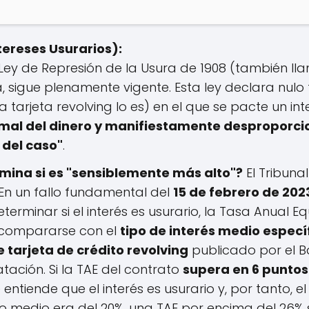
tereses Usurarios):
Ley de Represión de la Usura de 1908 (también ll
 sigue plenamente vigente. Esta ley declara nulo
 tarjeta revolving lo es) en el que se pacte un in
rmal del dinero y manifiestamente desproporci
 del caso"
.
ina si es "sensiblemente más alto"?
El Tribun
En un fallo fundamental del
15 de febrero de 202
terminar si el interés es usurario, la Tasa Anual Eq
 compararse con el
tipo de interés medio especí
 tarjeta de crédito revolving
publicado por el B
tación. Si la TAE del contrato
supera en 6 puntos
e entiende que el interés es usurario y, por tanto, e
ipo medio era del 20%, una TAE por encima del 26% 