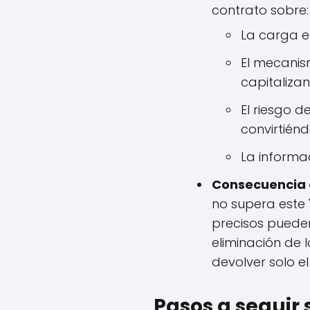
contrato sobre:
La carga e
El mecanis
capitalizan
El riesgo 
convirtién
La informac
Consecuencia d
no supera este 
precisos pueden 
eliminación de 
devolver solo e
Pasos a seguir 