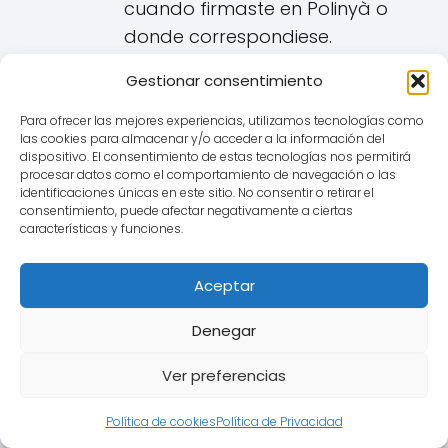
cuando firmaste en Polinyà o
donde correspondiese.
Recopilar documentación:
Gestionar consentimiento
Conservar la escritura y
Para ofrecer las mejores experiencias, utilizamos tecnologías como
cualquier otro documento
las cookies para almacenar y/o acceder a la información del
informativo proporcionado por
dispositivo. El consentimiento de estas tecnologías nos permitirá
procesar datos como el comportamiento de navegación o las
el banco.
identificaciones únicas en este sitio. No consentir o retirar el
consentimiento, puede afectar negativamente a ciertas
Buscar asesoramiento legal
características y funciones.
especializado cerca de
Polinyà:
Es fundamental
Aceptar
consultar con un letrado
Denegar
especialista en derecho
bancario. Puede valorar la
Ver preferencias
viabilidad de una reclamación
basándose en la
Política de cookies
Política de Privacidad