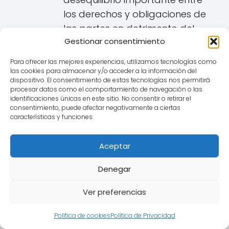
los derechos y obligaciones de
las partes en detrimento del
Gestionar consentimiento
consumidor en San Agustín del
Guadalix. Una cláusula IRPH no
Para ofrecer las mejores experiencias, utilizamos tecnologías como
transparente
podría
ser
las cookies para almacenar y/o acceder a la información del
dispositivo. El consentimiento de estas tecnologías nos permitirá
considerada abusiva si crea
procesar datos como el comportamiento de navegación o las
dicho desequilibrio.
identificaciones únicas en este sitio. No consentir o retirar el
consentimiento, puede afectar negativamente a ciertas
características y funciones.
Consecuencias si la Cláusula
IRPH es Declarada Nula en un
Aceptar
caso de San Agustín del
Denegar
Guadalix:
Ver preferencias
Si un tribunal considera que la
cláusula IRPH es nula por falta de
Política de cookies
Política de Privacidad
transparencia (y potencialmente