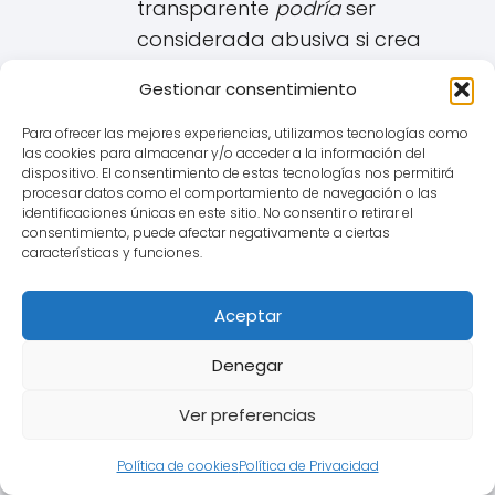
transparente
podría
ser
considerada abusiva si crea
dicho desequilibrio.
Gestionar consentimiento
Consecuencias si la Cláusula
Para ofrecer las mejores experiencias, utilizamos tecnologías como
las cookies para almacenar y/o acceder a la información del
IRPH es Declarada Nula para
dispositivo. El consentimiento de estas tecnologías nos permitirá
procesar datos como el comportamiento de navegación o las
un vecino de San Lorenzo de
identificaciones únicas en este sitio. No consentir o retirar el
El Escorial:
consentimiento, puede afectar negativamente a ciertas
características y funciones.
Si un tribunal determina que la
Aceptar
cláusula IRPH es nula por falta de
transparencia (quizás también
Denegar
abusiva):
Ver preferencias
La cláusula se
elimina del
contrato
de préstamo
Política de cookies
Política de Privacidad
hipotecario.