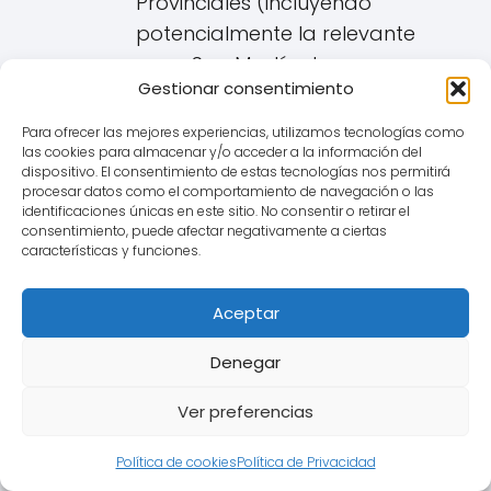
Provinciales (incluyendo
potencialmente la relevante
para San Martín de
Gestionar consentimiento
Valdeiglesias) dictan
sentencias en sentidos
Para ofrecer las mejores experiencias, utilizamos tecnologías como
distintos. Por tanto, el éxito de
las cookies para almacenar y/o acceder a la información del
dispositivo. El consentimiento de estas tecnologías nos permitirá
una reclamación ante los
procesar datos como el comportamiento de navegación o las
identificaciones únicas en este sitio. No consentir o retirar el
juzgados de San Martín de
consentimiento, puede afectar negativamente a ciertas
Valdeiglesias depende del
características y funciones.
análisis concreto de cada
caso, la documentación
Aceptar
aportada y la interpretación
Denegar
del juzgado.
Ver preferencias
Posible Abusividad (Derivación de
la Falta de Transparencia):
Política de cookies
Política de Privacidad
Si se prueba la falta de