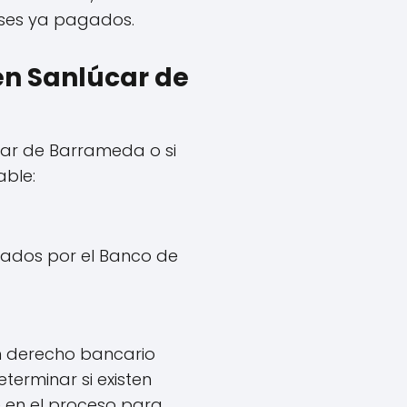
reses ya pagados.
 en Sanlúcar de
úcar de Barrameda o si
able:
icados por el Banco de
 derecho bancario
erminar si existen
e en el proceso para