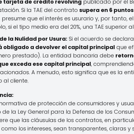
 tarjeta de crédito revolving
publicado por el B
tación. Si la TAE del contrato
supera en 6 puntos
e presume que el interés es usurario y, por tanto, el
 si el tipo medio era del 20%, una TAE superior al
e la Nulidad por Usura:
Si el acuerdo se declara 
á obligado a devolver el capital principal
que ef
inero prestado). La entidad bancaria debe
retorn
e exceda ese capital principal
, comprendiendo
lacionados. A menudo, esto significa que es la en
al cliente.
ncia:
normativa de protección de consumidores y usuari
 de la Ley General para la Defensa de los Consum
re que las cláusulas de los contratos, en particul
l como los intereses, sean transparentes, claras y 