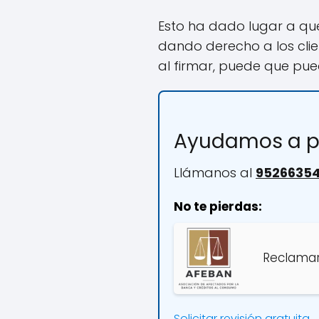
Esto ha dado lugar a qu
dando derecho a los cli
al firmar, puede que pue
Ayudamos a p
Llámanos al
9526635
No te pierdas:
Reclamar
Solicitar revisión gratuita