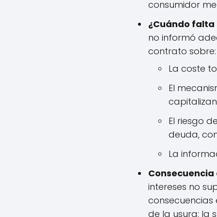
consumidor med
¿Cuándo falta
no informó ade
contrato sobre:
La coste to
El mecanis
capitalizan
El riesgo 
deuda, con
La informa
Consecuencia d
intereses no su
consecuencias e
de la usura: la