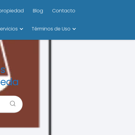
ipropiedad
Blog
Contacto
ervicios
Términos de Uso
os
meda