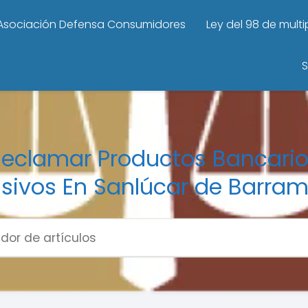
Asociación Defensa Consumidores
Ley del 98 de mult
S
eclamar Productos Bancari
sivos En Sanlúcar de Barra