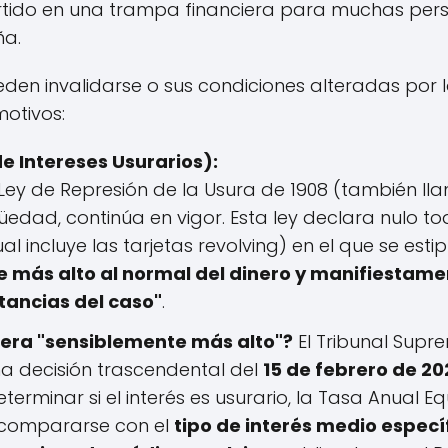
ertido en una trampa financiera para muchas per
ña.
eden invalidarse o sus condiciones alteradas por 
otivos:
e Intereses Usurarios):
Ley de Represión de la Usura de 1908 (también ll
üedad, continúa en vigor. Esta ley declara nulo t
l incluye las tarjetas revolving) en el que se estip
e más alto al normal del dinero y manifiestam
stancias del caso"
.
era "sensiblemente más alto"?
El Tribunal Supr
a decisión trascendental del
15 de febrero de 20
terminar si el interés es usurario, la Tasa Anual Eq
 compararse con el
tipo de interés medio especí