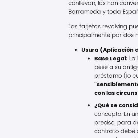
conllevan, las han conv
Barrameda y toda Espa
Las tarjetas revolving pu
principalmente por dos m
Usura (Aplicación d
Base Legal:
La 
pese a su antig
préstamo (lo cua
"sensiblement
con las circun
¿Qué se consid
concepto. En un
preciso: para de
contrato debe