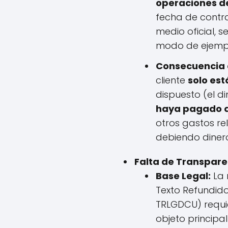
operaciones de
fecha de contra
medio oficial, s
modo de ejemplo,
Consecuencia d
cliente
solo est
dispuesto (el d
haya pagado qu
otros gastos re
debiendo dinero 
Falta de Transpare
Base Legal:
La 
Texto Refundido
TRLGDCU) requie
objeto principa