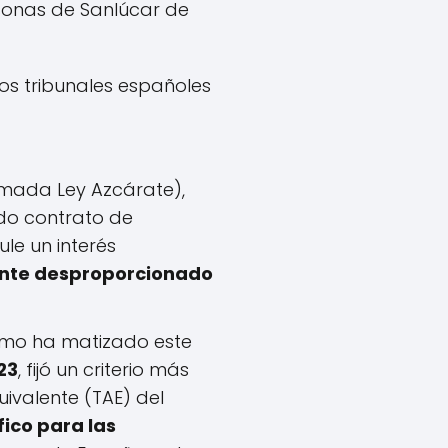
sonas de Sanlúcar de
los tribunales españoles
amada Ley Azcárate),
odo contrato de
ule un interés
ente desproporcionado
emo ha matizado este
23
, fijó un criterio más
uivalente (TAE) del
fico para las