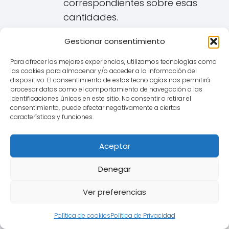
correspondientes sobre esas
cantidades.
Gestionar consentimiento
Quiénes son los afectados de
Sant Just Desvern y Qué
Para ofrecer las mejores experiencias, utilizamos tecnologías como
las cookies para almacenar y/o acceder a la información del
Hacer?
dispositivo. El consentimiento de estas tecnologías nos permitirá
procesar datos como el comportamiento de navegación o las
identificaciones únicas en este sitio. No consentir o retirar el
Afecta a cualquier persona de Sant
consentimiento, puede afectar negativamente a ciertas
Just Desvern que tenga o haya
características y funciones.
tenido una hipoteca referenciada a
cualquiera de las modalidades de
Aceptar
IRPH (Cajas, Bancos o Entidades).
Denegar
Pasos a seguir:
Ver preferencias
Revisar la escritura de la
hipoteca:
Verificar qué índice
Política de cookies
Política de Privacidad
de referencia se aplica y qué