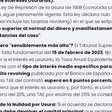
e Intereses Usurarios):
Ley de Represión de la Usura de 1908 (conocida c
 sigue plenamente vigente. Esta ley declara nulo
l incluye las tarjetas revolving) en el que se estip
 superior al normal del dinero y manifiestam
stancias del caso"
.
era "sensiblemente más alto"?
El Tribunal Supr
 fallo fundamental del
15 de febrero de 2023
, fi
si el interés es usurario, la Tasa Anual Equivalent
se con el
tipo de interés medio específico para
ito revolving
publicado por el Banco de España 
i la TAE del contrato
supera en 6 puntos porcent
idera que el interés es usurario y, por tanto, el cont
o era del 20%, una TAE por encima del 26% se consid
e la Nulidad por Usura:
Si el acuerdo se declara 
o debe devolver el capital principal
que realmente