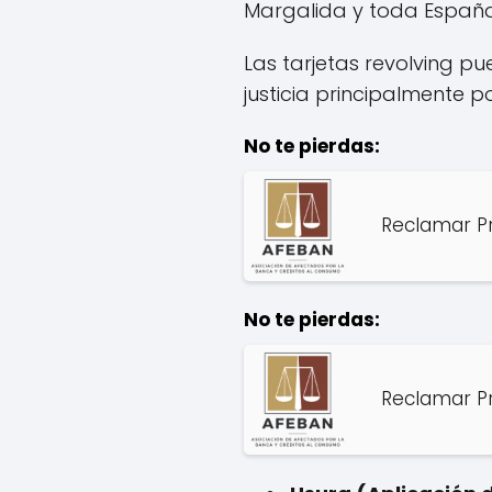
Margalida y toda España
Las tarjetas revolving p
justicia principalmente p
No te pierdas:
Reclamar P
No te pierdas:
Reclamar P