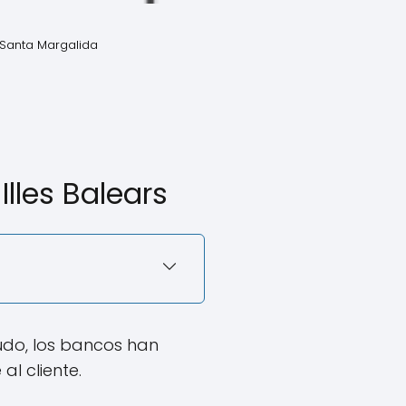
 Santa Margalida
lles Balears
udo, los bancos han
l cliente.