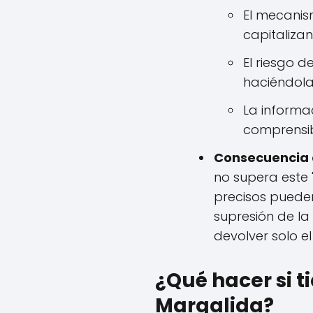
El mecanis
capitaliza
El riesgo 
haciéndola
La informa
comprensib
Consecuencia d
no supera este 
precisos pueden 
supresión de la
devolver solo e
¿Qué hacer si t
Margalida?