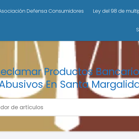
Asociación Defensa Consumidores
Ley del 98 de mult
S
eclamar Productos Bancari
Abusivos En Santa Margalid