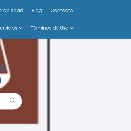
ipropiedad
Blog
Contacto
ervicios
Términos de Uso
os
a