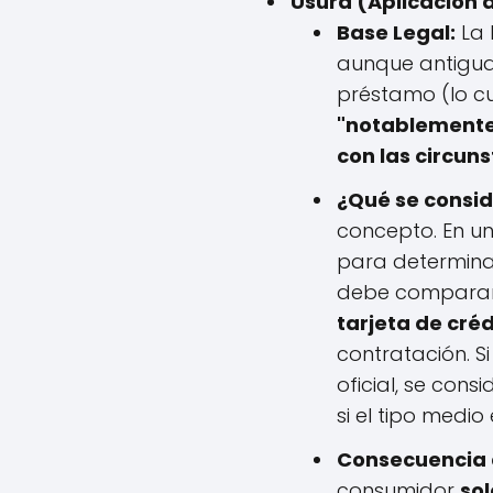
Usura (Aplicación d
Base Legal:
La 
aunque antigua,
préstamo (lo cua
"notablemente
con las circun
¿Qué se consid
concepto. En un
para determinar 
debe comparar
tarjeta de créd
contratación. S
oficial, se cons
si el tipo medi
Consecuencia d
consumidor
sol