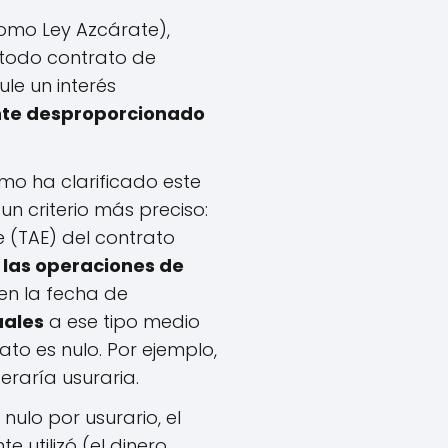
omo Ley Azcárate),
 todo contrato de
ule un interés
ente desproporcionado
emo ha clarificado este
jó un criterio más preciso:
e (TAE) del contrato
 las operaciones de
en la fecha de
uales
a ese tipo medio
rato es nulo. Por ejemplo,
eraría usuraria.
nulo por usurario, el
 utilizó (el dinero