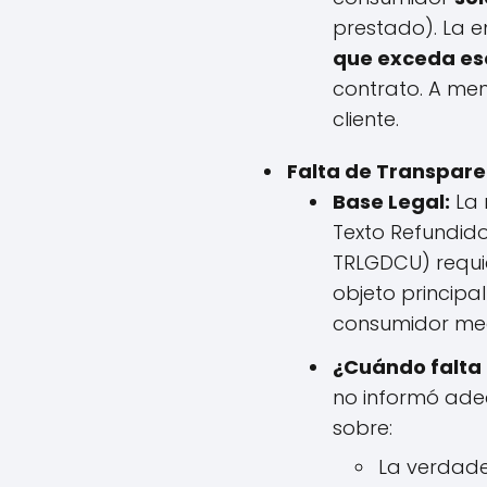
prestado). La 
que exceda ese
contrato. A men
cliente.
Falta de Transpare
Base Legal:
La 
Texto Refundido
TRLGDCU) requie
objeto principa
consumidor med
¿Cuándo falta
no informó ade
sobre:
La verdade