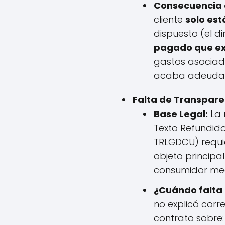
Consecuencia d
cliente
solo est
dispuesto (el 
pagado que exc
gastos asociado
acaba adeudand
Falta de Transpare
Base Legal:
La 
Texto Refundido
TRLGDCU) requie
objeto principa
consumidor med
¿Cuándo falta
no explicó cor
contrato sobre: