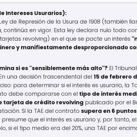
e Intereses Usurarios):
Ley de Represión de la Usura de 1908 (también ll
 continúa en vigor. Esta ley declara nulo todo c
 tarjetas revolving) en el que se pacte un interés
"
dinero y manifiestamente desproporcionado con
ina si es "sensiblemente más alto"?
El Tribuna
En una decisión trascendental del
15 de febrero 
ciso: para determinar si el interés es usurario, la 
rato debe compararse con el
tipo de interés med
 tarjeta de crédito revolving
publicado por el B
tación. Si la TAE del contrato
supera en 6 puntos
e presume que el interés es usurario y, por tanto, e
, si el tipo medio era del 20%, una TAE por encima