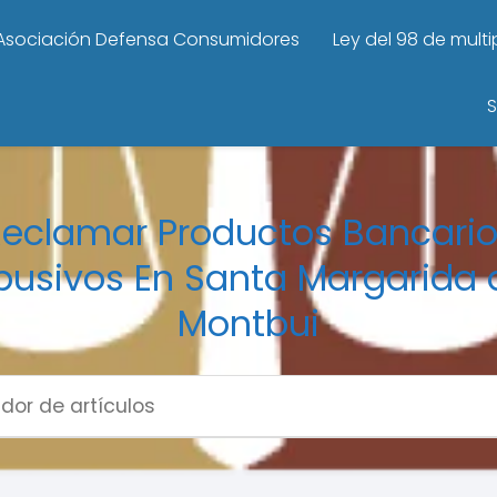
Asociación Defensa Consumidores
Ley del 98 de mult
S
eclamar Productos Bancari
busivos En Santa Margarida 
Montbui