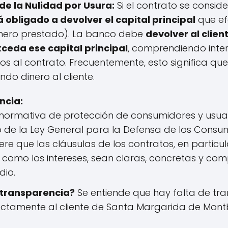
e la Nulidad por Usura:
Si el contrato se conside
á obligado a devolver el capital principal
que ef
dinero prestado). La banco debe
devolver al clien
eda ese capital principal
, comprendiendo inter
s al contrato. Frecuentemente, esto significa que
o dinero al cliente.
ncia:
normativa de protección de consumidores y usuari
 de la Ley General para la Defensa de los Consum
re que las cláusulas de los contratos, en particul
l como los intereses, sean claras, concretas y co
io.
 transparencia?
Se entiende que hay falta de tra
rectamente al cliente de Santa Margarida de Mont