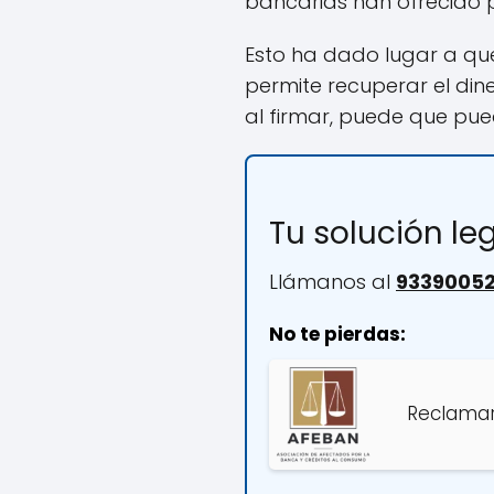
bancarias han ofrecido p
Esto ha dado lugar a qu
permite recuperar el din
al firmar, puede que pue
Tu solución l
Llámanos al
9339005
No te pierdas:
Reclamar