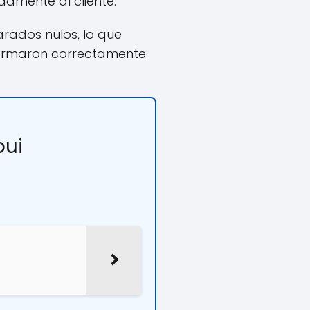
amente al cliente.
rados nulos, lo que
nformaron correctamente
bui