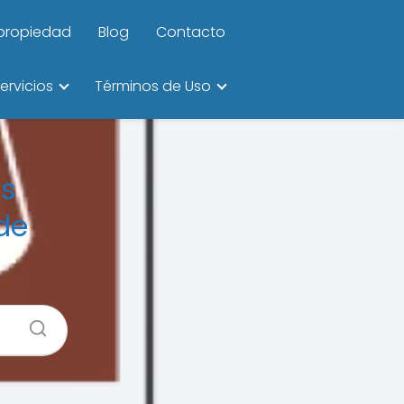
ipropiedad
Blog
Contacto
ervicios
Términos de Uso
os
de