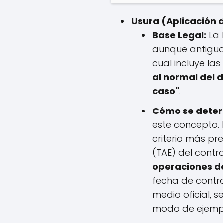
Usura (Aplicación d
Base Legal:
La 
aunque antigua,
cual incluye las
al normal del 
caso"
.
Cómo se determ
este concepto. 
criterio más pre
(TAE) del cont
operaciones de
fecha de contra
medio oficial, s
modo de ejemplo