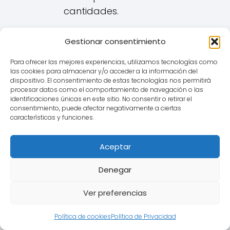
cantidades.
¿A Quién Afecta en Sauzal
Gestionar consentimiento
(El) y Qué Hacer?
Para ofrecer las mejores experiencias, utilizamos tecnologías como
las cookies para almacenar y/o acceder a la información del
Afecta a cualquier persona en
dispositivo. El consentimiento de estas tecnologías nos permitirá
procesar datos como el comportamiento de navegación o las
Sauzal (El) que tenga o haya tenido
identificaciones únicas en este sitio. No consentir o retirar el
una hipoteca referenciada a
consentimiento, puede afectar negativamente a ciertas
características y funciones.
cualquiera de las modalidades de
IRPH (Cajas, Bancos o Entidades).
Aceptar
Recomendaciones:
Denegar
Revisar la escritura de la
hipoteca:
Confirmar qué
Ver preferencias
índice de referencia se aplica y
qué información se dio sobre él
Política de cookies
Política de Privacidad
en el momento de la firma