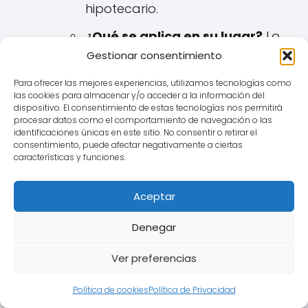
hipotecario.
¿Qué se aplica en su lugar?
Lo
más habitual, y lo que buscan
Gestionar consentimiento
la mayoría de los afectados
Para ofrecer las mejores experiencias, utilizamos tecnologías como
en Silla, es que se reemplace
las cookies para almacenar y/o acceder a la información del
dispositivo. El consentimiento de estas tecnologías nos permitirá
por el
Euribor
(generalmente
procesar datos como el comportamiento de navegación o las
sin añadir ningún diferencial, o
identificaciones únicas en este sitio. No consentir o retirar el
consentimiento, puede afectar negativamente a ciertas
aplicando el diferencial que ya
características y funciones.
estuviera pactado en la
escritura junto al IRPH). Otras
Aceptar
opciones menos frecuentes
Denegar
podrían ser dejar la hipoteca
sin interés remuneratorio o
Ver preferencias
aplicar otro índice legal
sustitutivo si existiera.
Política de cookies
Política de Privacidad