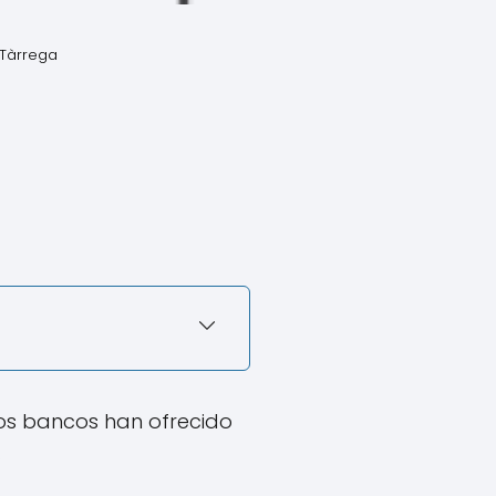
 Tàrrega
los bancos han ofrecido
.