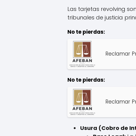
Las tarjetas revolving s
tribunales de justicia pr
No te pierdas:
Reclamar Pr
No te pierdas:
Reclamar Pr
Usura (Cobro de In