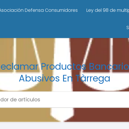
Asociación Defensa Consumidores
Ley del 98 de mult
S
eclamar Productos Bancari
Abusivos En Tàrrega