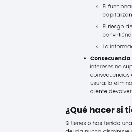
El funciona
capitaliza
El riesgo 
convirtién
La informa
Consecuencia d
intereses no su
consecuencias e
usura: la elimi
cliente devolve
¿Qué hacer si t
Si tienes o has tenido una
deuda nunca disminuye a