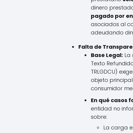
dinero prestad
pagado por enc
asociados al co
adeudando diner
Falta de Transpare
Base Legal:
La 
Texto Refundido
TRLGDCU) exige 
objeto principa
consumidor med
En qué casos f
entidad no inf
sobre:
La carga e