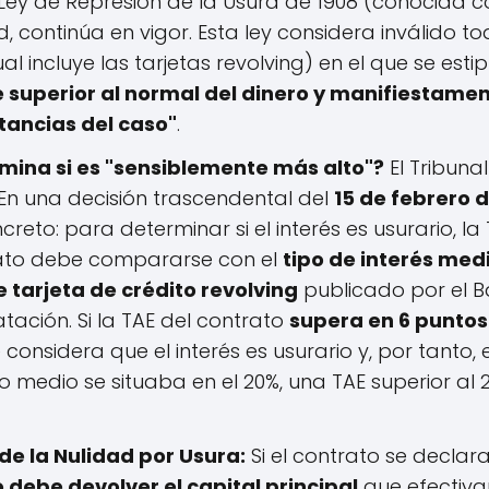
Ley de Represión de la Usura de 1908 (conocida 
, continúa en vigor. Esta ley considera inválido t
l incluye las tarjetas revolving) en el que se estip
 superior al normal del dinero y manifiestam
stancias del caso"
.
ina si es "sensiblemente más alto"?
El Tribun
En una decisión trascendental del
15 de febrero 
creto: para determinar si el interés es usurario, l
rato debe compararse con el
tipo de interés med
 tarjeta de crédito revolving
publicado por el B
tación. Si la TAE del contrato
supera en 6 puntos
e considera que el interés es usurario y, por tanto,
ipo medio se situaba en el 20%, una TAE superior al
e la Nulidad por Usura:
Si el contrato se declara
o debe devolver el capital principal
que efectiva