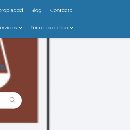
ipropiedad
Blog
Contacto
ervicios
Términos de Uso
os