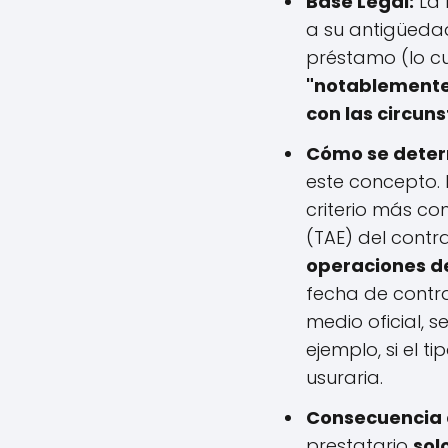
Base Legal:
La 
a su antigüedad
préstamo (lo cua
"notablemente
con las circun
Cómo se determ
este concepto. 
criterio más con
(TAE) del cont
operaciones de
fecha de contra
medio oficial, s
ejemplo, si el t
usuraria.
Consecuencia d
prestatario
sol