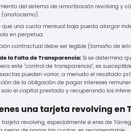
miento del sistema de amortización revolving y có
n (anatocismo).
de que una cuota mensual baja pueda alargar ind
dola en perpetua.
ción contractual debe ser legible (tamaño de letra
e la Falta de Transparencia:
Si se determina qu
pera este "control de transparencia", es susceptib
xactas pueden variar, a menudo el resultado práct
nación de la obligación de pagar intereses remuner
r solo el capital prestado y recuperando los inte
ienes una tarjeta revolving en
 tarjeta revolving, especialmente si eres de Tàrreg
 pesar de pagar las cuotas, es recomendable: