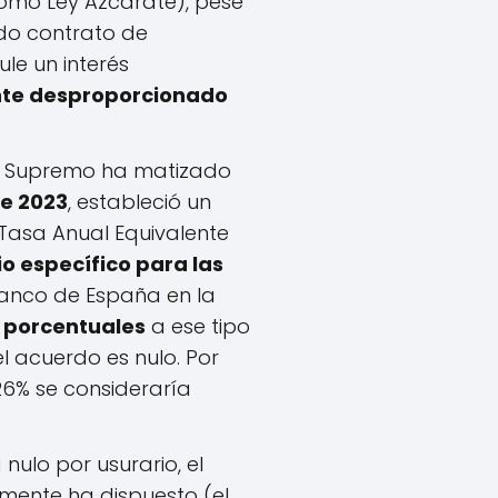
como Ley Azcárate), pese
odo contrato de
ule un interés
ente desproporcionado
al Supremo ha matizado
de 2023
, estableció un
a Tasa Anual Equivalente
io específico para las
anco de España en la
 porcentuales
a ese tipo
 el acuerdo es nulo. Por
 26% se consideraría
 nulo por usurario, el
mente ha dispuesto (el