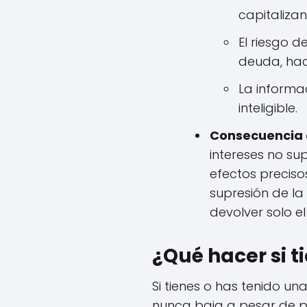
capitalizan
El riesgo 
deuda, hac
La informa
inteligible.
Consecuencia d
intereses no su
efectos precisos
supresión de la
devolver solo e
¿Qué hacer si t
Si tienes o has tenido un
nunca baja a pesar de p