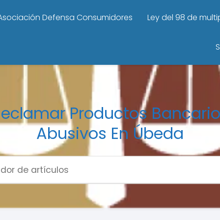
Asociación Defensa Consumidores
Ley del 98 de mult
S
eclamar Productos Bancari
Abusivos En Úbeda