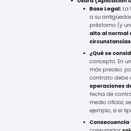
Usura (Aplicación d
Base Legal:
La 
a su antigüedad
préstamo (y una 
alto al normal
circunstancias
¿Qué se consid
concepto. En un
más preciso: par
contrato debe
operaciones de
fecha de contra
medio oficial, s
ejemplo, si el t
Consecuencia d
consumidor
sol