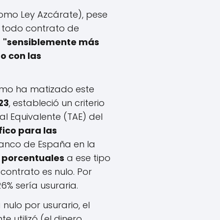
como Ley Azcárate), pese
o todo contrato de
s
"sensiblemente más
o con las
emo ha matizado este
23
, estableció un criterio
al Equivalente (TAE) del
fico para las
anco de España en la
 porcentuales
a ese tipo
l contrato es nulo. Por
26% sería usuraria.
 nulo por usurario, el
 utilizó (el dinero