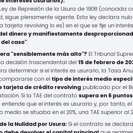
e Intereses Usurarios):
Ley de Represión de la Usura de 1908 (conocida 
, sigue plenamente vigente. Esta ley declara nul
tarjeta revolving lo es) en el que se fije un interé
 del dinero y manifiestamente desproporcionad
 del caso"
.
era "sensiblemente más alto"?
El Tribunal Supr
a decisión trascendental del
15 de febrero de 20
a determinar si el interés es usurario, la Tasa Anu
 compararse con el
tipo de interés medio especí
 tarjeta de crédito revolving
publicado por el B
tación. Si la TAE del contrato
supera en 6 puntos
e entiende que el interés es usurario y, por tanto, e
ipo medio se situaba en el 20%, una TAE superior al 
e la Nulidad por Usura:
Si el contrato se declara
o debe devolver el capital principal
que realmente