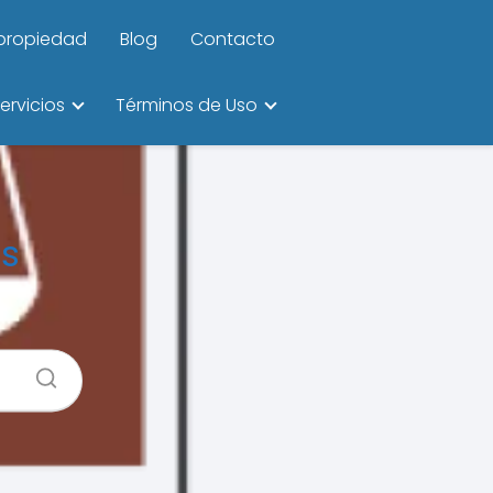
ipropiedad
Blog
Contacto
ervicios
Términos de Uso
os