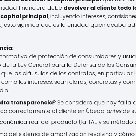
entidad financiera debe
devolver al cliente todo
capital principal
, incluyendo intereses, comision
 esto significa que es la entidad quien acaba a
ncia:
normativa de protección de consumidores y usuari
 de la Ley General para la Defensa de los Consum
que las cláusulas de los contratos, en particular 
l como los intereses, sean claras, concretas y co
io.
alta transparencia?
Se considera que hay falta d
icó correctamente al cliente en Úbeda
antes
de su
conómica real del producto (la TAE y su método d
mo del sistema de amortización revolving y cómo l