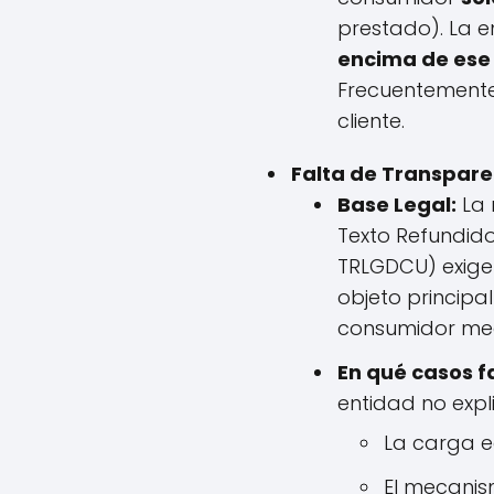
prestado). La 
encima de ese 
Frecuentemente,
cliente.
Falta de Transpare
Base Legal:
La 
Texto Refundido
TRLGDCU) exige 
objeto principa
consumidor med
En qué casos f
entidad no expl
La carga e
El mecanis