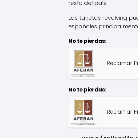
resto del país.
Las tarjetas revolving p
españoles principalment
No te pierdas:
Reclamar P
No te pierdas:
Reclamar Pr