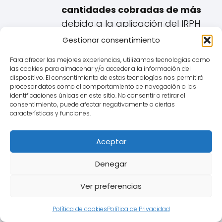
cantidades cobradas de más
debido a la aplicación del IRPH
nulo, más los intereses legales
Gestionar consentimiento
correspondientes sobre esas
Para ofrecer las mejores experiencias, utilizamos tecnologías como
cantidades.
las cookies para almacenar y/o acceder a la información del
dispositivo. El consentimiento de estas tecnologías nos permitirá
procesar datos como el comportamiento de navegación o las
¿A Quién Afecta en Vega de
identificaciones únicas en este sitio. No consentir o retirar el
consentimiento, puede afectar negativamente a ciertas
San Mateo y Qué Hacer?
características y funciones.
Afecta a cualquier persona en
Aceptar
Vega de San Mateo que tenga o
haya tenido una hipoteca
Denegar
referenciada a cualquiera de las
Ver preferencias
modalidades de IRPH (Cajas,
Bancos o Entidades).
Política de cookies
Política de Privacidad
Pasos a seguir: