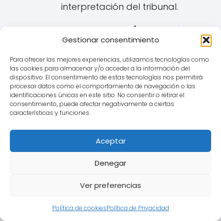
interpretación del tribunal.
Posible Abusividad (Derivación de
Gestionar consentimiento
la Falta de Transparencia):
Si se acredita la falta de
Para ofrecer las mejores experiencias, utilizamos tecnologías como
las cookies para almacenar y/o acceder a la información del
transparencia de la cláusula
dispositivo. El consentimiento de estas tecnologías nos permitirá
IRPH, el juez puede pasar a
procesar datos como el comportamiento de navegación o las
identificaciones únicas en este sitio. No consentir o retirar el
analizar si esta es
abusiva
.
consentimiento, puede afectar negativamente a ciertas
Una cláusula es abusiva si, no
características y funciones.
habiendo sido negociada
individualmente, causa un
Aceptar
desequilibrio importante entre
Denegar
los derechos y obligaciones de
las partes en detrimento del
Ver preferencias
consumidor de Vilassar de
Dalt. Una cláusula IRPH no
Política de cookies
Política de Privacidad