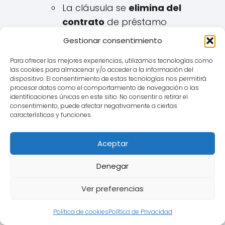
La cláusula se
elimina del
contrato
de préstamo
hipotecario.
Gestionar consentimiento
¿Qué la sustituye?
Lo más
Para ofrecer las mejores experiencias, utilizamos tecnologías como
común, y lo que buscan la
las cookies para almacenar y/o acceder a la información del
dispositivo. El consentimiento de estas tecnologías nos permitirá
mayoría de los afectados de
procesar datos como el comportamiento de navegación o las
Zumaia, es que se reemplace
identificaciones únicas en este sitio. No consentir o retirar el
consentimiento, puede afectar negativamente a ciertas
por el
Euribor
(normalmente
características y funciones.
sin añadir ningún diferencial, o
aplicando el diferencial que ya
Aceptar
estuviera pactado en la
Denegar
escritura junto al IRPH). Otras
opciones menos comunes
Ver preferencias
podrían ser dejar la hipoteca
sin interés remuneratorio o
Política de cookies
Política de Privacidad
aplicar otro índice legal