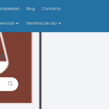
ipropiedad
Blog
Contacto
ervicios
Términos de Uso
os