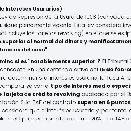
e Intereses Usurarios):
Ley de Represión de la Usura de 1908 (conocida c
 sigue plenamente vigente. Esta ley considera in
l incluye las tarjetas revolving) en el que se estip
 superior al normal del dinero y manifiestam
stancias del caso"
.
ina si es "notablemente superior"?
El Tribunal
 concepto. En una sentencia clave del
15 de febre
a determinar si el interés es usurario, la Tasa Anu
 compararse con el
tipo de interés medio especí
 tarjeta de crédito revolving
publicado por el B
tación. Si la TAE del contrato
supera en 6 puntos
e considera que el interés es usurario y, por tanto, 
, si el tipo medio se situaba en el 20%, una TAE p