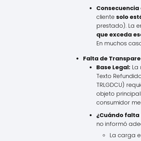
Consecuencia d
cliente
solo est
prestado). La 
que exceda ese
En muchos casos
Falta de Transpare
Base Legal:
La 
Texto Refundido
TRLGDCU) requie
objeto principa
consumidor med
¿Cuándo falta
no informó ade
La carga e