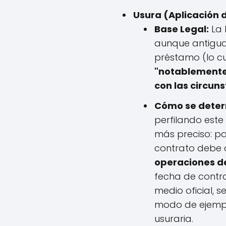
Usura (Aplicación d
Base Legal:
La 
aunque antigua,
préstamo (lo cua
"notablemente
con las circun
Cómo se determ
perfilando este
más preciso: par
contrato debe
operaciones de
fecha de contra
medio oficial, s
modo de ejemplo
usuraria.