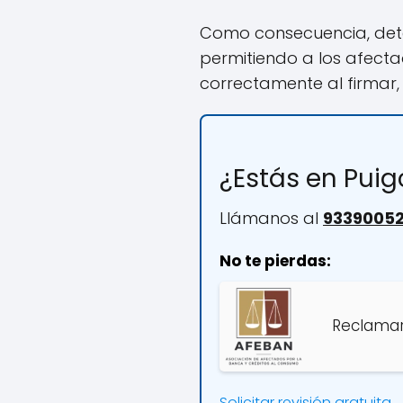
Como consecuencia, det
permitiendo a los afect
correctamente al firmar,
¿Estás en Pui
Llámanos al
9339005
No te pierdas:
Reclamar
Solicitar revisión gratuita