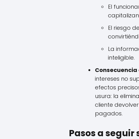
El funciona
capitalizan
El riesgo 
convirtién
La informa
inteligible.
Consecuencia d
intereses no su
efectos preciso
usura: la elimi
cliente devolve
pagados.
Pasos a seguir 