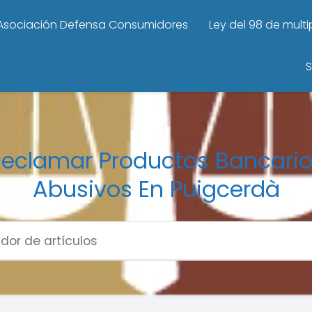
Asociación Defensa Consumidores
Ley del 98 de mult
S
eclamar Productos Bancari
Abusivos En Puigcerdà