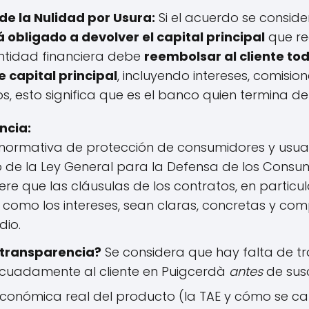
e la Nulidad por Usura:
Si el acuerdo se consider
á obligado a devolver el capital principal
que rea
entidad financiera debe
reembolsar al cliente to
 capital principal
, incluyendo intereses, comisio
, esto significa que es el banco quien termina deb
ncia:
normativa de protección de consumidores y usuari
 de la Ley General para la Defensa de los Consum
re que las cláusulas de los contratos, en particul
l como los intereses, sean claras, concretas y co
io.
 transparencia?
Se considera que hay falta de tr
cuadamente al cliente en Puigcerdà
antes
de susc
conómica real del producto (la TAE y cómo se cal