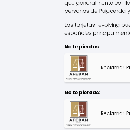
que generalmente conll
personas de Puigcerdà y e
Las tarjetas revolving p
españoles principalmente
No te pierdas:
Reclamar P
No te pierdas:
Reclamar Pr