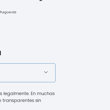
 Puigcerdà
a
os legalmente. En muchas
o transparentes sin