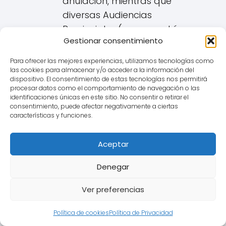
anulación, mientras que
diversas Audiencias
Provinciales (como podría ser
Gestionar consentimiento
la de la zona de San Martín del
Rey Aurelio) dictan sentencias
Para ofrecer las mejores experiencias, utilizamos tecnologías como
en sentidos distintos. Por tanto,
las cookies para almacenar y/o acceder a la información del
dispositivo. El consentimiento de estas tecnologías nos permitirá
el éxito de una reclamación en
procesar datos como el comportamiento de navegación o las
identificaciones únicas en este sitio. No consentir o retirar el
San Martín del Rey Aurelio
consentimiento, puede afectar negativamente a ciertas
depende del análisis concreto
características y funciones.
de cada caso, la
documentación aportada y la
Aceptar
interpretación del tribunal.
Denegar
Posible Abusividad
Ver preferencias
(Consecuencia de la Falta de
Transparencia):
Política de cookies
Política de Privacidad
Si se acredita la falta de