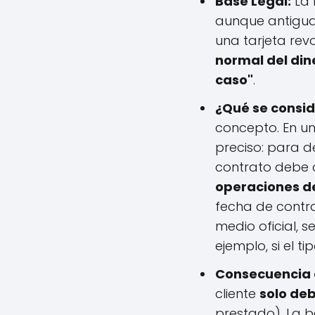
Base Legal:
La 
aunque antigua,
una tarjeta revo
normal del din
caso"
.
¿Qué se consid
concepto. En un
preciso: para de
contrato debe
operaciones de
fecha de contra
medio oficial, s
ejemplo, si el t
Consecuencia d
cliente
solo deb
prestado). La