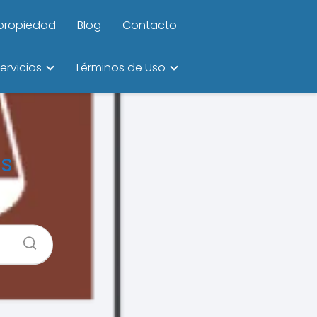
ipropiedad
Blog
Contacto
ervicios
Términos de Uso
os