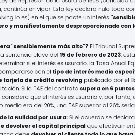
Ley de Represión de la Usura de 1908 (conocida c
 continúa en vigor. Esta ley declara nulo todo c
lving lo es) en el que se pacte un interés
"sensibl
ero y manifiestamente desproporcionado con la
era "sensiblemente más alto"?
El Tribunal Supr
a sentencia clave del
15 de febrero de 2023
, est
terminar si el interés es usurario, la Tasa Anual Eq
 compararse con el
tipo de interés medio especí
 tarjeta de crédito revolving
publicado por el B
tación. Si la TAE del contrato
supera en 6 puntos
e considera que el interés es usurario y, por tanto, 
ipo medio era del 20%, una TAE superior al 26% sería
e la Nulidad por Usura:
Si el acuerdo se declara 
e devolver el capital principal
que efectivamente
 banco debe
devolver al cliente todo lo que ha