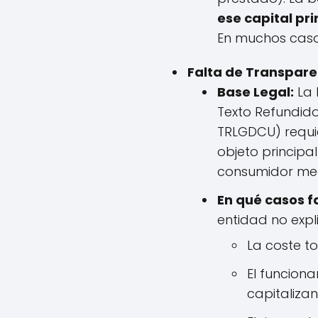
ese capital pri
En muchos casos
Falta de Transpare
Base Legal:
La 
Texto Refundido
TRLGDCU) requie
objeto principa
consumidor med
En qué casos f
entidad no expl
La coste to
El funciona
capitaliza