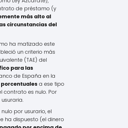
omo Ley Azcárate),
ontrato de préstamo (y
emente más alto al
s circunstancias del
emo ha matizado este
ableció un criterio más
uivalente (TAE) del
fico para las
anco de España en la
 porcentuales
a ese tipo
el contrato es nulo. Por
 usuraria.
nulo por usurario, el
 ha dispuesto (el dinero
ya pagado por encima de