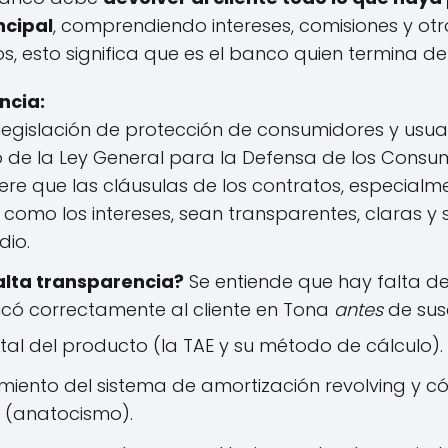
ncipal
, comprendiendo intereses, comisiones y ot
, esto significa que es el banco quien termina deb
ncia:
legislación de protección de consumidores y usuar
 de la Ley General para la Defensa de los Consum
re que las cláusulas de los contratos, especialme
l como los intereses, sean transparentes, claras y 
io.
alta transparencia?
Se entiende que hay falta de
icó correctamente al cliente en Tona
antes
de susc
tal del producto (la TAE y su método de cálculo).
miento del sistema de amortización revolving y có
n (anatocismo).