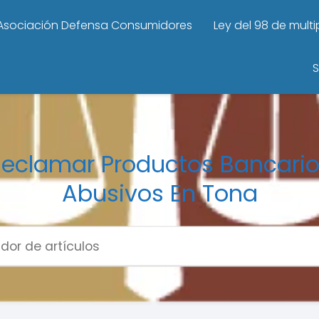
Asociación Defensa Consumidores
Ley del 98 de mult
S
eclamar Productos Bancari
Abusivos En Tona