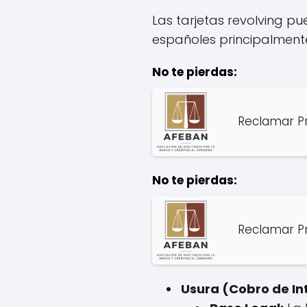
Las tarjetas revolving pu
españoles principalmente
No te pierdas:
Reclamar Pr
No te pierdas:
Reclamar P
Usura (Cobro de In