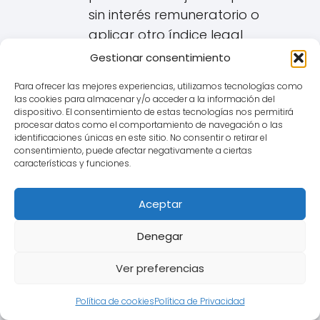
sin interés remuneratorio o
aplicar otro índice legal
sustitutivo si existiera.
Gestionar consentimiento
La consecuencia económica
Para ofrecer las mejores experiencias, utilizamos tecnologías como
las cookies para almacenar y/o acceder a la información del
más importante es que la
dispositivo. El consentimiento de estas tecnologías nos permitirá
entidad bancaria debe
procesar datos como el comportamiento de navegación o las
identificaciones únicas en este sitio. No consentir o retirar el
recalcular todas las cuotas
consentimiento, puede afectar negativamente a ciertas
de la hipoteca desde su inicio
características y funciones.
como si siempre hubiera
estado referenciada al índice
Aceptar
sustituto (ej. Euribor) y
restituir
Denegar
al consumidor en Villablino
todas las cantidades
Ver preferencias
cobradas de más
debido a la
aplicación del IRPH nulo, más
Política de cookies
Política de Privacidad