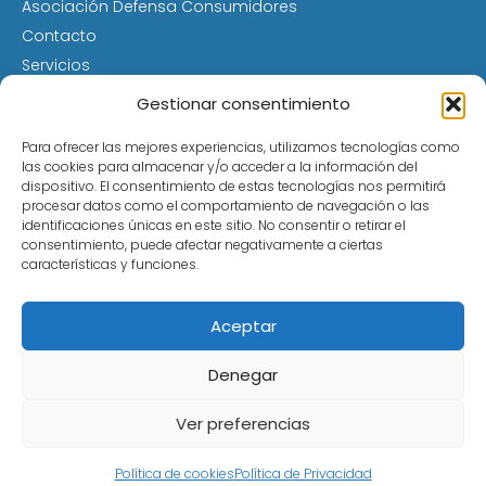
Asociación Defensa Consumidores
Contacto
Servicios
Desvinculación por Cambio de Titularidad
Gestionar consentimiento
Multipropiedad Problemas
Consejos
Para ofrecer las mejores experiencias, utilizamos tecnologías como
las cookies para almacenar y/o acceder a la información del
Términos de Uso
dispositivo. El consentimiento de estas tecnologías nos permitirá
Política de cookies (UE)
procesar datos como el comportamiento de navegación o las
identificaciones únicas en este sitio. No consentir o retirar el
Avisos Legales
consentimiento, puede afectar negativamente a ciertas
Política de Privacidad
características y funciones.
IRPH: Qué es, cómo afecta a tu hipoteca y cómo
puedes reclamar
Aceptar
Tarjetas revolving: intereses abusivos, deudas
eternas… y cómo puedes anularlas
Denegar
¿Firmaste como avalista? Descubre si puedes
anular el aval y evitar responsabilidades injustas
Ver preferencias
Política de cookies
Política de Privacidad